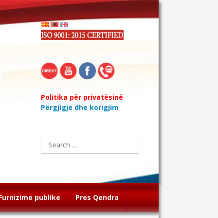
Politika për privatësinë
Përgjigje dhe korigjim
Search
for:
Furnizime publike
Pres Qendra