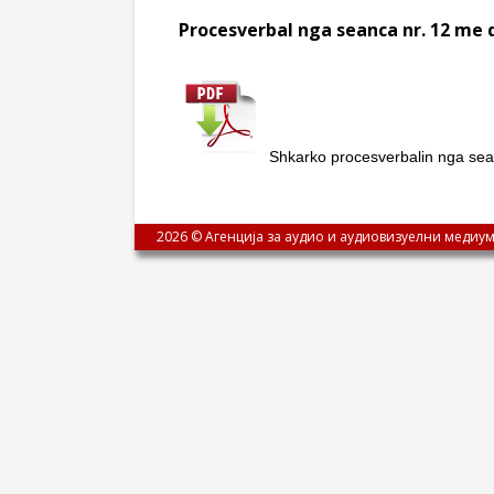
Procesverbal nga seanca nr. 12 me 
Shkarko procesverbalin nga sea
2026 © Агенција за аудио и аудиовизуелни медиум