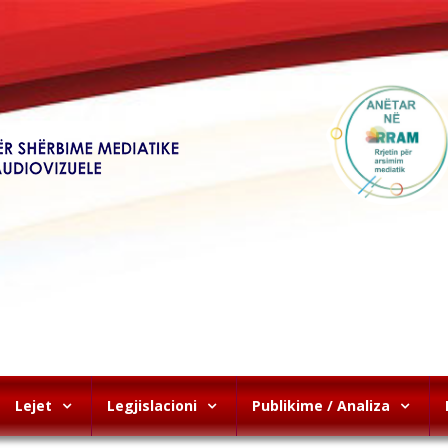
Lejet
Legjislacioni
Publikime / Analiza