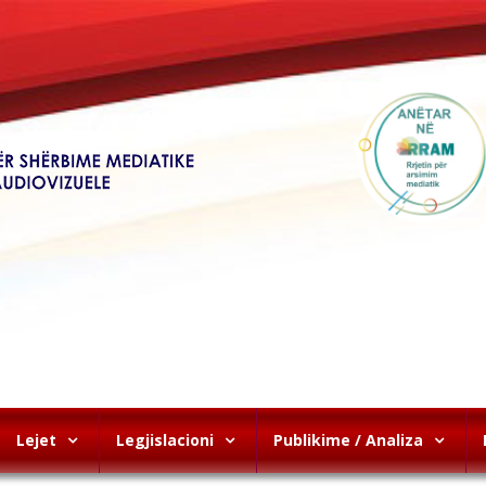
Lejet
Legjislacioni
Publikime / Analiza