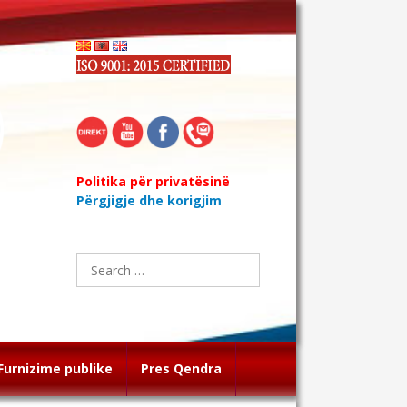
Politika për privatësinë
Përgjigje dhe korigjim
Search
for:
Furnizime publike
Pres Qendra