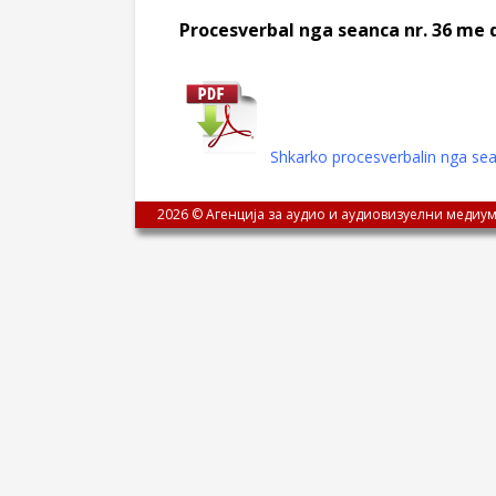
Procesverbal nga seanca nr. 36 me 
Shkarko procesverbalin nga sea
2026 © Агенција за аудио и аудиовизуелни медиум