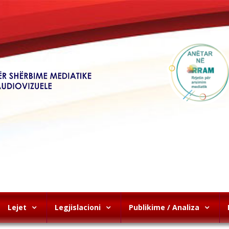
Lejet
Legjislacioni
Publikime / Analiza