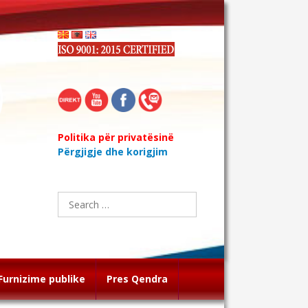
Politika për privatësinë
Përgjigje dhe korigjim
Search
for:
Furnizime publike
Pres Qendra