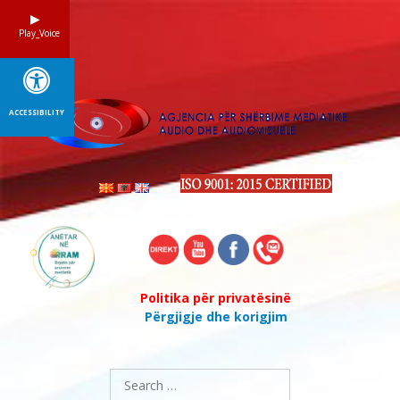
Skip
to
Play_Voice
content
ACCESSIBILITY
Politika për privatësinë
Përgjigje dhe korigjim
Search
for: