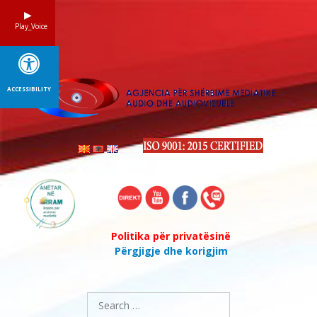
Skip
to
Play_Voice
content
ACCESSIBILITY
Politika për privatësinë
Përgjigje dhe korigjim
Search
for: