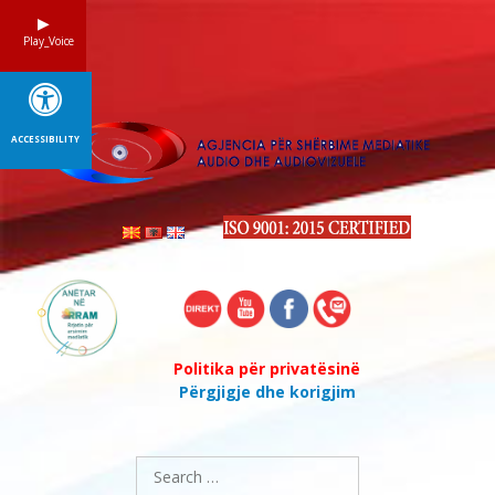
Skip
to
Play_Voice
content
ACCESSIBILITY
Politika për privatësinë
Përgjigje dhe korigjim
Search
for: