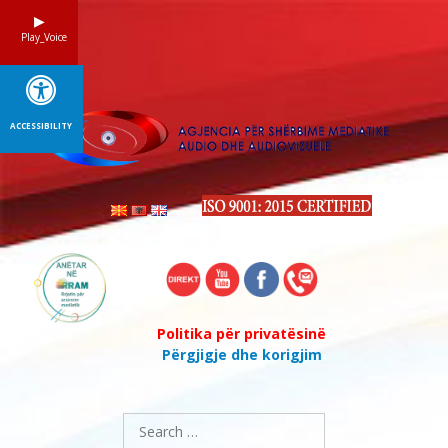
Skip
to
Play_Voice
content
ACCESSIBILITY
Politika për privatësinë
Përgjigje dhe korigjim
Search
for: