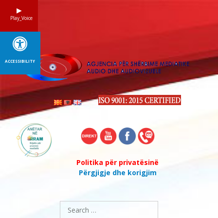
Skip
to
Play_Voice
content
ACCESSIBILITY
Politika për privatësinë
Përgjigje dhe korigjim
Search
for: