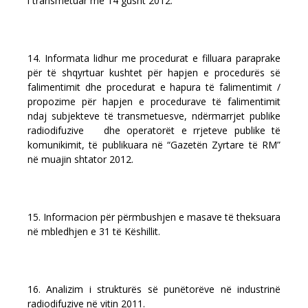
i transmetuar më 14 gusht 2012.
14. Informata lidhur me procedurat e filluara paraprake
për të shqyrtuar kushtet për hapjen e procedurës së
falimentimit dhe procedurat e hapura të falimentimit /
propozime për hapjen e procedurave të falimentimit
ndaj subjekteve të transmetuesve, ndërmarrjet publike
radiodifuzive dhe operatorët e rrjeteve publike të
komunikimit, të publikuara në “Gazetën Zyrtare të RM”
në muajin shtator 2012.
15. Informacion për përmbushjen e masave të theksuara
në mbledhjen e 31 të Këshillit.
16. Analizim i strukturës së punëtorëve në industrinë
radiodifuzive në vitin 2011.