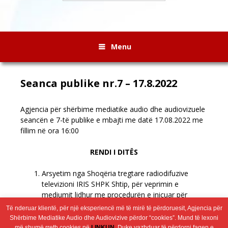
Menu
Seanca publike nr.7 – 17.8.2022
Agjencia për shërbime mediatike audio dhe audiovizuele
seancën e 7-të publike e mbajti me datë 17.08.2022 me
fillim në ora 16:00
RENDI I DITËS
Arsyetim nga Shoqëria tregtare radiodifuzive
televizioni IRIS SHPK Shtip, për veprimin e
mediumit lidhur me procedurën e inicuar për
marrjen e lejes.
Të nderuar klientë, për një eksperiencë më të mirë të përdoruesit, Agjencia për
Të ndryshme
Shërbime Mediatike Audio dhe Audiovizive përdor “cookies”. Mund të lexoni
më shumë rreth cookies në
LINKUN
. Duke vazhduar të përdorni faqen e