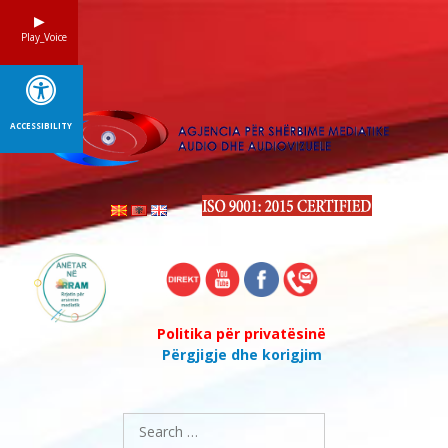
Skip
to
Play_Voice
content
ACCESSIBILITY
Politika për privatësinë
Përgjigje dhe korigjim
Search
for: