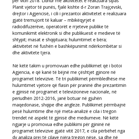
për vitin 2018. Lidhur me aktivitetet e realizuara sipas
Planit vjetor të punës, fjalë kishte d-r Zoran Trajçevski,
drejtor i Agjencisë, i cili i prezantoi aktivitetet e realizuara
gjatë tremujorit të kaluar – mbikëqyrjet e
radiodifuzerëve, operatorët e rrjeteve publike të
komunikimit elektronik si dhe publikuesit e medieve të
shtypit; masat e shqiptuara; hulumtimet e bëra;
aktivitetet në fushën e bashkëpunimit ndërkombëtar si
dhe aktivitete tjera.
Në këtë takim u promovuan edhe publikimet që i botoi
Agjencia, e që kanë të bëjnë me çështjet gjinore në
programet televizive. Të tri publikimet përmbledhëse me
hulumtimet vjetore që flasin për praninë dhe prezantimin
e gjinisë në programet e televizioneve nacionale, në
periudhën 2012-2016, janë botuar në gjuhën
maqedonase, shqipe dhe angleze. Publikimet përmbajnë
pesë hulumtime dhe një meta-analizë e cila i tregon
trendet në aspekt të gjinisë dhe mediumeve. Në këtë
ngjarje u promovua edhe publikimi për gjininë në
programet televizive gjatë vitit 2017, e cila përbëhet nga
dy analiza prej të cilave njëra tregon nëse, sa dhe në