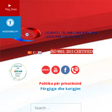
Skip
to
Play_Voice
content
ACCESSIBILITY
Politika për privatësinë
Përgjigje dhe korigjim
Search
for: