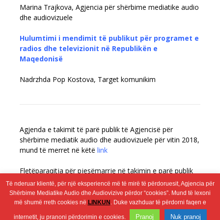
Мarina Trajkova, Agjencia për shërbime mediatike audio
dhe audiovizuele
Hulumtimi i mendimit të publikut për programet e
radios dhe televizionit në Republikën e
Maqedonisë
Nadrzhda Pop Kostova, Target komunikim
Agjenda e takimit të parë publik të Agjencisë për
shërbime mediatik audio dhe audiovizuele për vitin 2018,
mund të merret në këtë
link
Fletëparaqitja për pjesëmarrje në takimin e parë publik
të Agjencisë për shërbime mediatik audio dhe
Të nderuar klientë, për një eksperiencë më të mirë të përdoruesit, Agjencia për
audiovizuele për vitin 2018, mund të merret në kët
link
Shërbime Mediatike Audio dhe Audiovizive përdor “cookies”. Mund të lexoni
më shumë rreth cookies në
LINKUN
. Duke vazhduar të përdorni faqen e
Wingaga
Pranoj
Nuk pranoj
internetit, ju pranoni përdorimin e cookies.