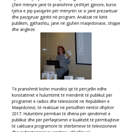
çfarë mënyre janë të pranishme çështjet gjinore, kurse
tjetra e jep pasqyrën për mënyrën se si janë prezantuar
dhe pasqyruar gjinitë në program. Analizat në këtë
publikim, gjithashtu, janë në gjuhën maqedonase, shqipe
dhe angleze.
Të pranishmit kishin mundësi që të përcjellin edhe
konstatimet e hulumtimit të mendimit të publikut për
programet e radios dhe televizionit në Republikën e
Maqedonisë, të realizuar në periudhën nëntor-dhjetor
2017. Hulumtimi përmban të dhëna për qëndrimet e
publikut dhe për përfaqësimin e kualitetit të përmbajteve
të caktuara programore të shërbimeve të televizioneve