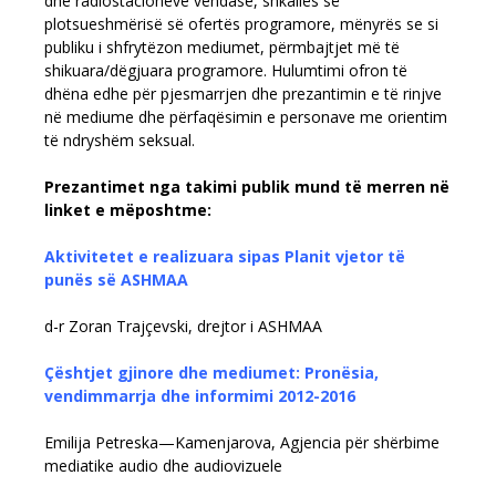
dhe radiostacioneve vendase, shkallës së
plotsueshmërisë së ofertës programore, mënyrës se si
publiku i shfrytëzon mediumet, përmbajtjet më të
shikuara/dëgjuara programore. Hulumtimi ofron të
dhëna edhe për pjesmarrjen dhe prezantimin e të rinjve
në mediume dhe përfaqësimin e personave me orientim
të ndryshëm seksual.
Prezantimet nga takimi publik mund të merren në
linket e mëposhtme:
Aktivitetet e realizuara sipas Planit vjetor të
punës së ASHMAA
d-r Zoran Trajçevski, drejtor i ASHMAA
Çështjet gjinore dhe mediumet: Pronësia,
vendimmarrja dhe informimi 2012-2016
Emilija Petreska—Kamenjarova, Agjencia për shërbime
mediatike audio dhe audiovizuele