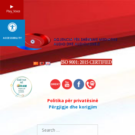
Skip
to
Play_Voice
content
ACCESSIBILITY
Politika për privatësinë
Përgjigje dhe korigjim
Search
for: