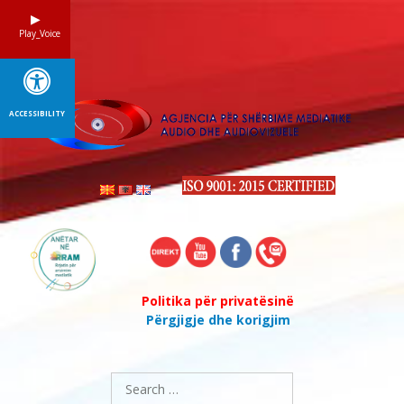
Skip
to
Play_Voice
content
ACCESSIBILITY
Politika për privatësinë
Përgjigje dhe korigjim
Search
for: