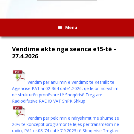
Menu
Vendime akte nga seanca e15-të –
27.4.2026
Vendim për anulimin e Vendimit të Këshillit të
Agjencisë PA1 nr.02-364 datë1.2026, që lejon ndryshim
në strukturën pronësore të Shoqërisë Tregtare
Radiodifuzive RADIO VAT ShPK Shkup
Vendim për pelqimin e ndryshimit më shumë se
20% të konceptit programor të lejes për transmetim në
radio, PA1 nr.08-74 datë 7.9.2023 të Shoqërisë Tregtare