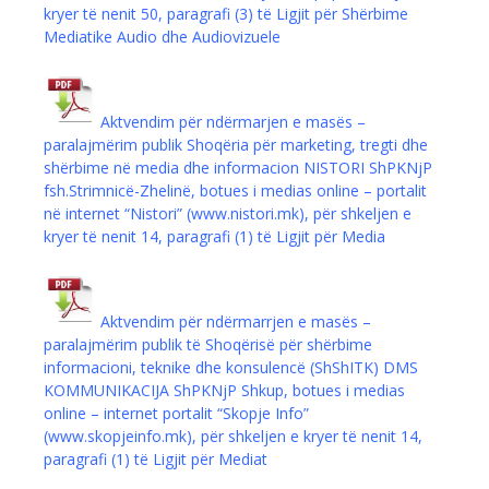
kryer të nenit 50, paragrafi (3) të Ligjit për Shërbime
Mediatike Audio dhe Audiovizuele
Aktvendim për ndërmarjen e masës –
paralajmërim publik Shoqëria për marketing, tregti dhe
shërbime në media dhe informacion NISTORI ShPKNjP
fsh.Strimnicë-Zhelinë, botues i medias online – portalit
në internet “Nistori” (www.nistori.mk), për shkeljen e
kryer të nenit 14, paragrafi (1) të Ligjit për Media
Aktvendim për ndërmarrjen e masës –
paralajmërim publik të Shoqërisë për shërbime
informacioni, teknike dhe konsulencë (ShShITK) DMS
KOMMUNIKACIJA ShPKNjP Shkup, botues i medias
online – internet portalit “Skopje Info”
(www.skopjeinfo.mk), për shkeljen e kryer të nenit 14,
paragrafi (1) të Ligjit për Mediat