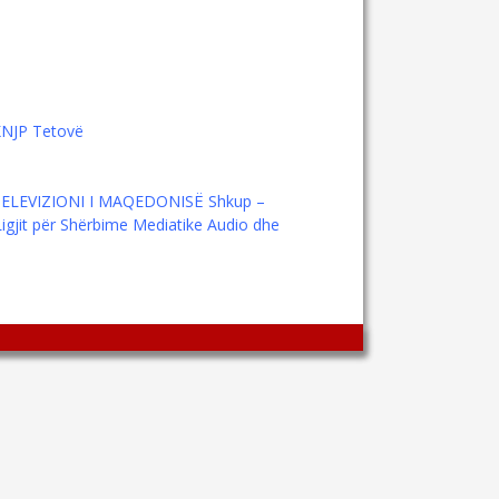
KNJP Tetovë
IOTELEVIZIONI I MAQEDONISË Shkup –
 Ligjit për Shërbime Mediatike Audio dhe
Wingaga
provides
unique
content
and
entertaining
resources
in
Greek.