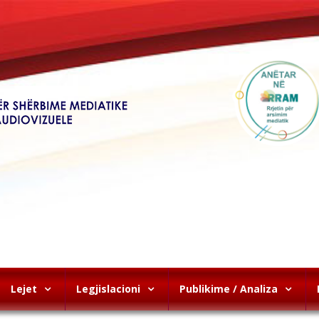
Lejet
Legjislacioni
Publikime / Analiza