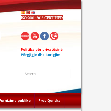
Politika për privatësinë
Përgjigje dhe korigjim
Search
for:
Furnizime publike
Pres Qendra