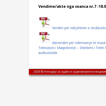
Vendime/akte nga seanca nr.7 -18.0
Vendim për ndryshimin e strukturë
Aktvendim për ndërmarrje të masë
Televizioni i Maqedonisë – Shërbimi i Tretë 
audiovizuele
2026 © Агенција за аудио и аудиовизуелни медиум