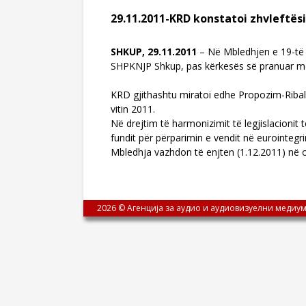
29.11.2011-KRD konstatoi zhvleftësi
SHKUP, 29.11.2011
– Në Mbledhjen e 19-të t
SHPKNJP Shkup, pas kërkesës së pranuar më 
KRD gjithashtu miratoi edhe Propozim-Ribalan
vitin 2011.
Në drejtim të harmonizimit të legjislacionit
fundit për përparimin e vendit në eurointe
Mbledhja vazhdon të enjten (1.12.2011) në o
2026 © Агенција за аудио и аудиовизуелни медиум