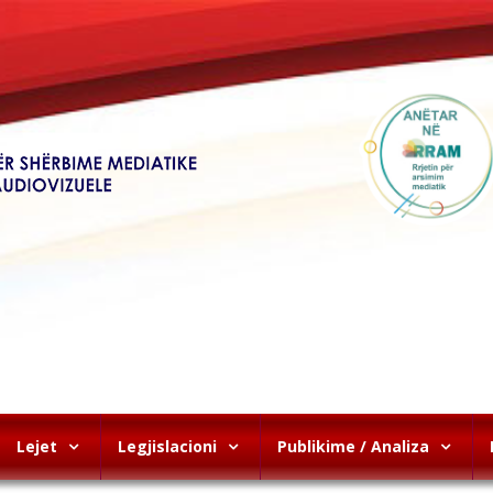
Lejet
Legjislacioni
Publikime / Analiza