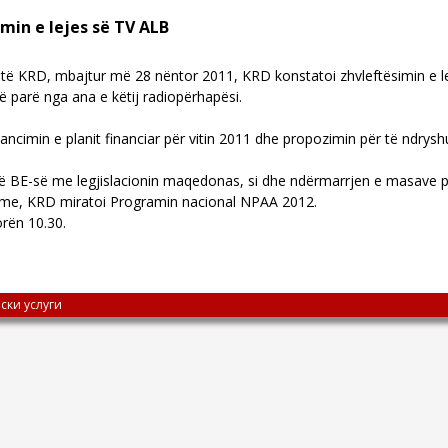
min e lejes së TV ALB
ë KRD, mbajtur më 28 nëntor 2011, KRD konstatoi zhvleftësimin e lej
parë nga ana e këtij radiopërhapësi.
cimin e planit financiar për vitin 2011 dhe propozimin për të ndryshu
 të BE-së me legjislacionin maqedonas, si dhe ndërmarrjen e masave pë
grime, KRD miratoi Programin nacional NPAA 2012.
rën 10.30.
ски услуги