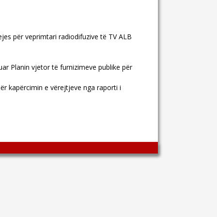
es për veprimtari radiodifuzive të TV ALB
ar Planin vjetor të furnizimeve publike për
r kapërcimin e vërejtjeve nga raporti i
Wingaga
provides
unique
content
and
entertaining
resources
in