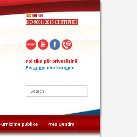
Politika për privatësinë
Përgjigje dhe korigjim
Search
for:
Furnizime publike
Pres Qendra