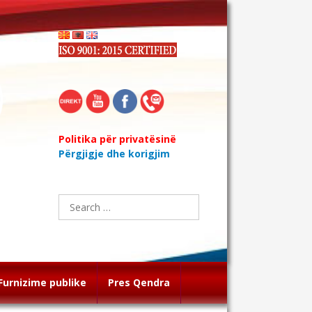
Politika për privatësinë
Përgjigje dhe korigjim
Search
for:
Furnizime publike
Pres Qendra