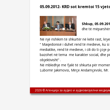
05.09.2012- KRD sot kremtoi 15 vje
Shkup,
05.09.20
dhe të mëparshëm 
Në një rishikim të shkurtër në këtë rast, kr
“ Maqedonisë i duhet rend të medieve, ku si 
mediatike, rend të medieve, i cili do ti çoje 
bazohet në tema me karakter social, dhe përf
objektivisht” .
Në mbledhje me fjalë të shkurta për momen
Lubomir Jakimovsi, Mirçe Andamçevski, Mr. Z
2026 © Агенција за аудио и аудиовизуелни медиум