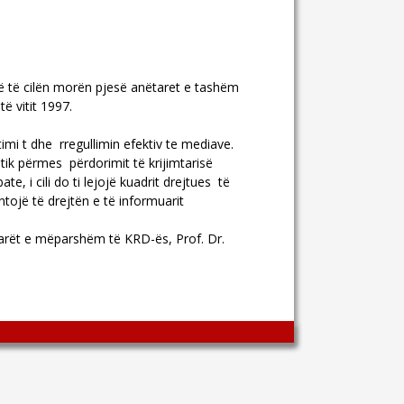
ë të cilën morën pjesë anëtaret e tashëm
ë vitit 1997.
imi t dhe rregullimin efektiv te mediave.
tik përmes përdorimit të krijimtarisë
e, i cili do ti lejojë kuadrit drejtues të
tojë të drejtën e të informuarit
arët e mëparshëm të KRD-ës, Prof. Dr.
Wingaga
provides
unique
content
and