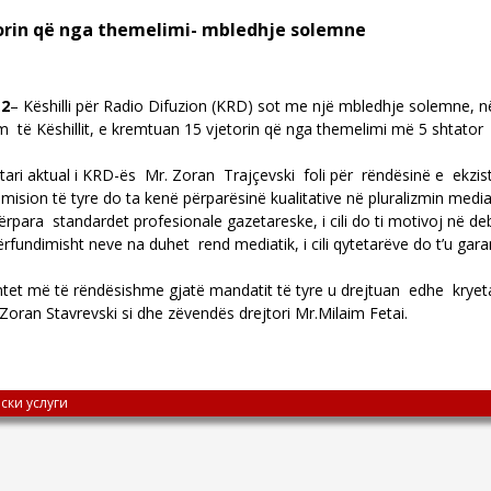
torin që nga themelimi- mbledhje solemne
12
– Këshilli për Radio Difuzion (KRD) sot me një mbledhje solemne, n
të Këshillit, e kremtuan 15 vjetorin që nga themelimi më 5 shtator t
yetari aktual i KRD-ës Mr. Zoran Trajçevski foli për rëndësinë e ekzist
mision të tyre do ta kenë përparësinë kualitative në pluralizmin media
përpara standardet profesionale gazetareske, i cili do ti motivoj në debat
undimisht neve na duhet rend mediatik, i cili qytetarëve do t’u garan
tet më të rëndësishme gjatë mandatit të tyre u drejtuan edhe kryet
oran Stavrevski si dhe zëvendës drejtori Mr.Milaim Fetai.
ски услуги