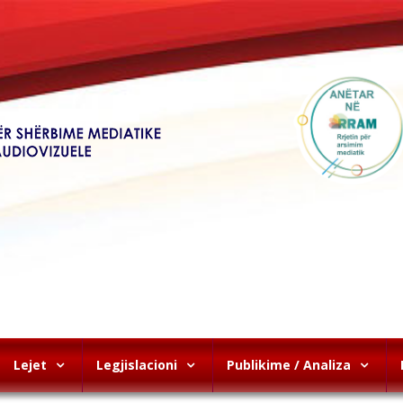
Lejet
Legjislacioni
Publikime / Analiza