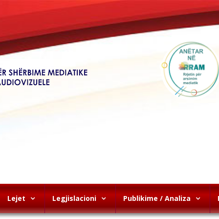
Lejet
Legjislacioni
Publikime / Analiza