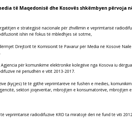
 media të Maqedonisë dhe Kosovës shkëmbyen përvoja në 
rgatitjen e strategjisë nacionale për zhvillimin e veprimtarisë radiodi
diodifuzionit ishin në fokus të mbledhjes së sotme,
dërmjet Drejtorit të Komisionit të Pavarur për Media në Kosovë Naile Kr
.
 Agjencia për komunikime elektronike kolegëve nga Kosova iu dërguan
odifuzive në periudhën e vitit 2013-2017.
ive (kyçjes) të të gjithë veprimtarëve në fushën e medies, komunikim
agjencitë, sektori joqeveritar, mbrojtjen e konsumatorëve, mbrojtjen e 
t të veprimtarisë radiodifuzive KRD ta miratojë deri në fund të viti 2012