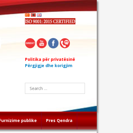
Politika për privatësinë
Përgjigje dhe korigjim
Search
for:
Furnizime publike
Pres Qendra