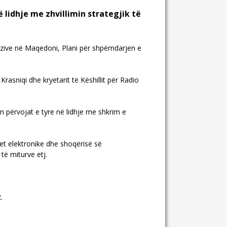
lidhje me zhvillimin strategjik të
fuzive në Maqedoni, Plani për shpërndarjen e
asniqi dhe kryetarit të Këshillit për Radio
 përvojat e tyre në lidhje me shkrim e
et elektronike dhe shoqërisë së
të miturve etj.
.