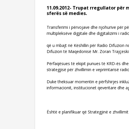
11.09.2012- Trupat rregullator për
sferës së medies.
Transferimi i përvojave dhe njohurive për pë
multipleksëve digjitale dhe digjitalizimi i ra
që u mbajt në Këshillin për Radio Difuzion n
Difuzion të Maqedonisë Mr. Zoran Trajçeski
Përfaqësues të ekipit punues të KRD-ës dhe
strategjisë për zhvillimin e veprimtarisë radi
Duke theksuar momentin e përfshirjes inkluz
informacionit, institucionet qeveritare dhe 
Është e planifikuar që Strategjinë e zhvillimi