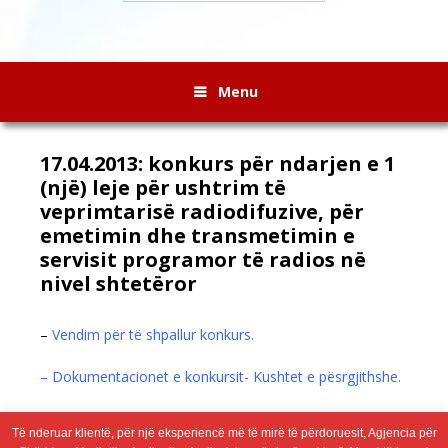
Menu
17.04.2013: konkurs për ndarjen e 1
(një) leje për ushtrim të
veprimtarisë radiodifuzive, për
emetimin dhe transmetimin e
servisit programor të radios në
nivel shtetëror
–
Vendim për të shpallur konkurs.
– Dokumentacionet e konkursit- Kushtet e pësrgjithshe.
– Fletë paraqitje për pjesëmarje në konkurs.
Të nderuar klientë, për një eksperiencë më të mirë të përdoruesit, Agjencia për