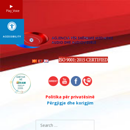
Skip
to
Play_Voice
content
ACCESSIBILITY
Politika për privatësinë
Përgjigje dhe korigjim
Search
for: