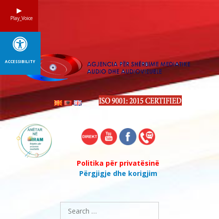
Skip
to
Play_Voice
content
ACCESSIBILITY
Politika për privatësinë
Përgjigje dhe korigjim
Search
for: