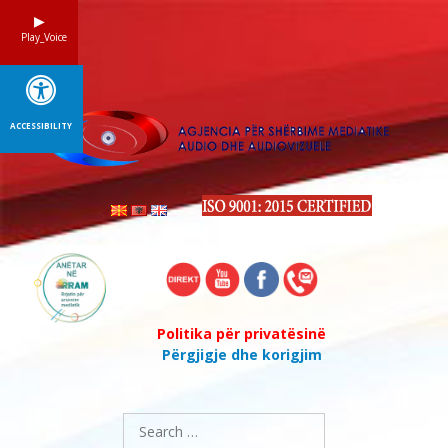
Skip
to
Play_Voice
content
ACCESSIBILITY
Politika për privatësinë
Përgjigje dhe korigjim
Search
for: