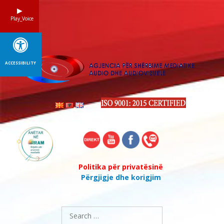
Skip
to
Play_Voice
content
ACCESSIBILITY
Politika për privatësinë
Përgjigje dhe korigjim
Search
for: