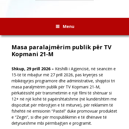
Menu
Masa paralajmërim publik për TV
Kopmani 21-M
Shkup
, 29
prill
2026
–
Këshilli i Agjencisë, në seancën e
15-të të mbajtur më 27 prill 2026, pas kryerjes së
mbikëqyrjes programore dhe administrative, shqiptoi tri
masa paraljmërim publik për TV Kopmani 21-M
,
përkatësisht për transmetimin e një filmi të shënuar si
12+ në një kohë të papërshtatshme (në kundërshtim me
dispozitat për mbrojtjen e të miturve), për reklamim të
fshehtë në emisionin “Pastel” duke promovuar produktet
e “Zegin”, si dhe për mospublikimin e të dhënave të
detyrueshme mbi përmbajtjen e programit.