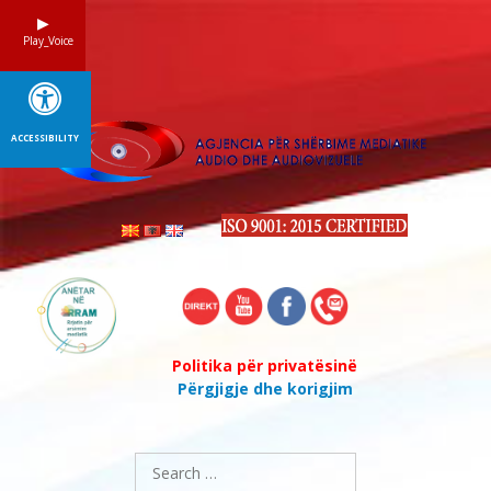
Skip
to
Play_Voice
content
ACCESSIBILITY
Politika për privatësinë
Përgjigje dhe korigjim
Search
for: