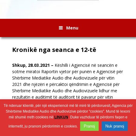
Menu
Kronikë nga seanca e 12-të
Shkup, 28.03.2021 –
Këshilli i Agjencisë në seancën e
sotme miratoi Raportin vjetor për punën e Agjencisë për
Shërbime Mediatike Audio dhe Audiovizuele për vitin
2021 dhe njëzëri e përcaktoi qëndrimin e Agjencisë për
Shërbime Mediatike Audio dhe Audiovizuele lidhur me
rezultatin e auditimit të auditorit të pavarur për vitin
2021.
Të nderuar klientë, për një eksperiencë më të mirë të përdoruesit, Agjencia për
Shërbime Mediatike Audio dhe Audiovizive përdor “cookies”. Mund të lexoni
më shumë rreth cookies në
LINKUN
. Duke vazhduar të përdorni faqen e
Wingaga
provides
2026 © Агенција за аудио и аудиовизуелни медиумски услуги
Pranoj
Nuk pranoj
internetit, ju pranoni përdorimin e cookies.
unique
content