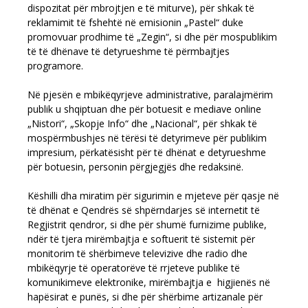
dispozitat për mbrojtjen e të miturve), për shkak të
reklamimit të fshehtë në emisionin „Pastel“ duke
promovuar prodhime të „Zegin“, si dhe për mospublikim
të të dhënave të detyrueshme të përmbajtjes
programore.
Në pjesën e mbikëqyrjeve administrative, paralajmërim
publik u shqiptuan dhe për botuesit e mediave online
„Nistori“, „Skopje Info“ dhe „Nacional“, për shkak të
mospërmbushjes në tërësi të detyrimeve për publikim
impresium, përkatësisht për të dhënat e detyrueshme
për botuesin, personin përgjegjës dhe redaksinë.
Këshilli dha miratim për sigurimin e mjeteve për qasje në
të dhënat e Qendrës së shpërndarjes së internetit të
Regjistrit qendror, si dhe për shumë furnizime publike,
ndër të tjera mirëmbajtja e softuerit të sistemit për
monitorim të shërbimeve televizive dhe radio dhe
mbikëqyrje të operatorëve të rrjeteve publike të
komunikimeve elektronike, mirëmbajtja e higjienës në
hapësirat e punës, si dhe për shërbime artizanale për