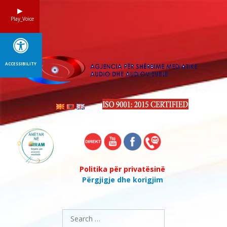
Skip
to
Play_Voice
content
ACCESSIBILITY
Politika për privatësinë
Përgjigje dhe korigjim
Search
for: