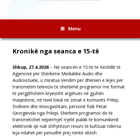
Menu
Kronikë nga seanca e 15-të
Shkup, 27.4.2026
– Në seancën e 15-të të Këshillit të
Agjencisë për Shërbime Mediatike Audio dhe
Audiovizuele, u miratua Vendim për dhënien e lejes për
transmetim televiziv të shërbimit programor me format
të përgjithshëm kryesisht argëtues në gjuhën
maqedone, në nivel lokal në zonat e komunës Prilep,
Dollneni dhe Krivogashtani, personit fizik Petar
Georgievski nga Prilepi. Shërbimi programor do të
transmetohet nëpërmjet rrjetit publik të komunikimit
elektronik që nuk shfrytëzon resurs të kufizuar ndërsa
leja ndahet për periudhë prej nëntë vitesh.