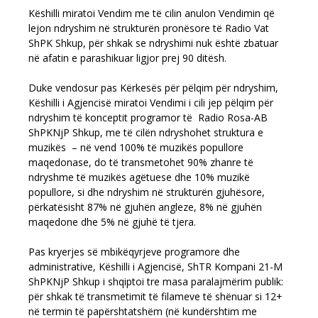
Këshilli miratoi Vendim me të cilin anulon Vendimin që
lejon ndryshim në strukturën pronësore të Radio Vat
ShPK Shkup, për shkak se ndryshimi nuk është zbatuar
në afatin e parashikuar ligjor prej 90 ditësh.
Duke vendosur pas Kërkesës për pëlqim për ndryshim,
Këshilli i Agjencisë miratoi Vendimi i cili jep pëlqim për
ndryshim të konceptit programor të Radio Rosa-АB
ShPKNjP Shkup, me të cilën ndryshohet struktura e
muzikës – në vend 100% të muzikës popullore
maqedonase, do të transmetohet 90% zhanre të
ndryshme të muzikës agëtuese dhe 10% muzikë
popullore, si dhe ndryshim në strukturën gjuhësore,
përkatësisht 87% në gjuhën angleze, 8% në gjuhën
maqedone dhe 5% në gjuhë të tjera.
Pas kryerjes së mbikëqyrjeve programore dhe
administrative, Këshilli i Agjencisë, ShTR Kompani 21-М
ShPKNjP Shkup i shqiptoi tre masa paralajmërim publik:
për shkak të transmetimit të filameve të shënuar si 12+
në termin të papërshtatshëm (në kundërshtim me