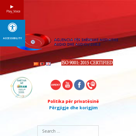
Skip
to
Play_Voice
content
ACCESSIBILITY
Politika për privatësinë
Përgjigje dhe korigjim
Search
for: