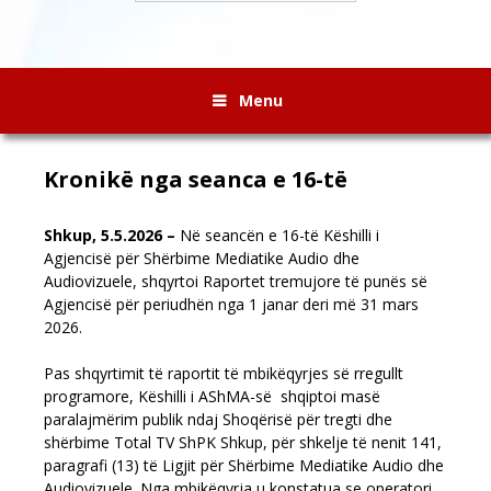
Menu
Kronikë nga seanca e 16-të
Shkup, 5.5.2026 –
Në seancën e 16-të Këshilli i
Agjencisë për Shërbime Mediatike Audio dhe
Audiovizuele, shqyrtoi Raportet tremujore të punës së
Agjencisë për periudhën nga 1 janar deri më 31 mars
2026.
Pas shqyrtimit të raportit të mbikëqyrjes së rregullt
programore, Këshilli i AShMA-së shqiptoi masë
paralajmërim publik ndaj Shoqërisë për tregti dhe
shërbime Total TV ShPK Shkup, për shkelje të nenit 141,
paragrafi (13) të Ligjit për Shërbime Mediatike Audio dhe
Audiovizuele. Nga mbikëqyrja u konstatua se operatori