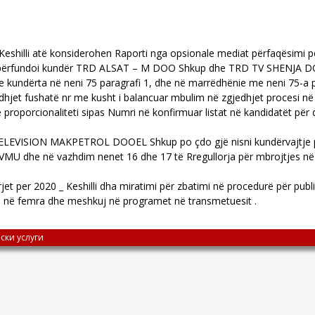
 Keshilli atë konsiderohen Raporti nga opsionale mediat përfaqësimi
illi përfundoi kundër TRD ALSAT – M DOO Shkup dhe TRD TV SHENJA DO
kundërta në neni 75 paragrafi 1, dhe në marrëdhënie me neni 75-a par
dhjet fushatë nr me kusht i balancuar mbulim në zgjedhjet procesi në
proporcionaliteti sipas Numri në konfirmuar listat në kandidatët për 
 TELEVISION MAKPETROL DOOEL Shkup po çdo gjë nisni kundërvajtje 
AAVMU dhe në vazhdim nenet 16 dhe 17 të Rregullorja për mbrojtjes në
rjet per 2020 _ Keshilli dha miratimi për zbatimi në procedurë për pub
ja në femra dhe meshkuj në programet në transmetuesit .
ски услуги