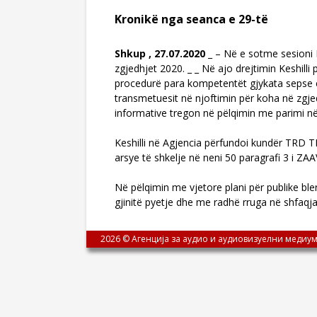
Kronikë nga seanca e 29-të
Shkup , 27.07.2020
_ – Në e sotme sesioni
zgjedhjet 2020. _ _ Në ajo drejtimin Kesh
procedurë para kompetentët gjykata sepse e 
transmetuesit në njoftimin për koha në zgje
informative tregon në pëlqimin me parimi në 
Keshilli në Agjencia përfundoi kundër TRD
arsye të shkelje në neni 50 paragrafi 3 i Z
Në pëlqimin me vjetore plani për publike ble
gjinitë pyetje dhe me radhë rruga në shfaq
2026 © Агенција за аудио и аудиовизуелни медиум