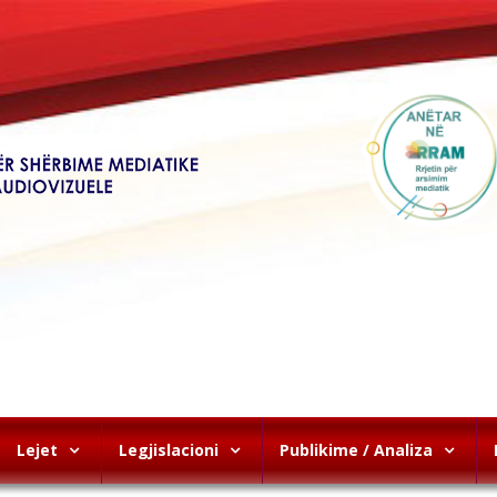
Lejet
Legjislacioni
Publikime / Analiza