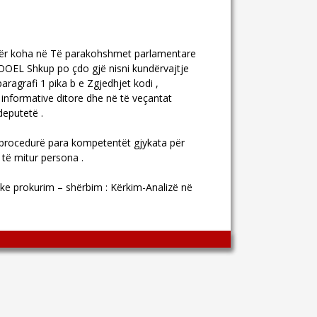
 për koha në Të parakohshmet parlamentare
OEL Shkup po çdo gjë nisni kundërvajtje
agrafi 1 pika b e Zgjedhjet kodi ,
 informative ditore dhe në të veçantat
deputetë .
procedurë para kompetentët gjykata për
 të mitur persona .
like prokurim – shërbim : Kërkim-Analizë në
Wingaga
provides
unique
content
and
entertaining
resources