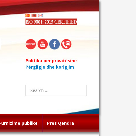
Politika për privatësinë
Përgjigje dhe korigjim
Search
for:
Furnizime publike
Pres Qendra