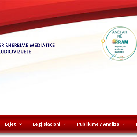
Lejet
Legjislacioni
Publikime / Analiza