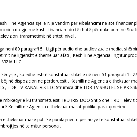
hilli në Agjencia sjellë Një vendim për Ribalancimi në atë financiar 
ncimin çdo gjë me kusht financiare do të thotë për duke bërë në Studi
elevizioni transmetimit në shteti nivel .
 neni 80 paragrafi 5 i Ligji për audio dhe audiovizuale mediat shërb
mit në ligjërisht e themeluar afati , Këshilli në Agjencia i ngritur pro
 VIZIA LLC.
ikëqyrje , ku edhe është konstatuar shkelje në neni 51 paragrafi 1 i 
ëj në dispozicion në përdoruesit , Këshilli në Agjencia e theksuar ma
htip , TDR TV-KANAL VIS LLC Strumica dhe TDR TV SHUTEL SH.PK Shk
rative mbikëqyrje ku transmetuesit TRD IRIS DOO Shtip dhe TRD Tele
çfarë Keshilli në Agjencia e theksuar masat publike paralajmërime .
ia e theksuar masë publike paralajmërim për arsye të konstatuar shke
mbrojtjes në të mitur persona .