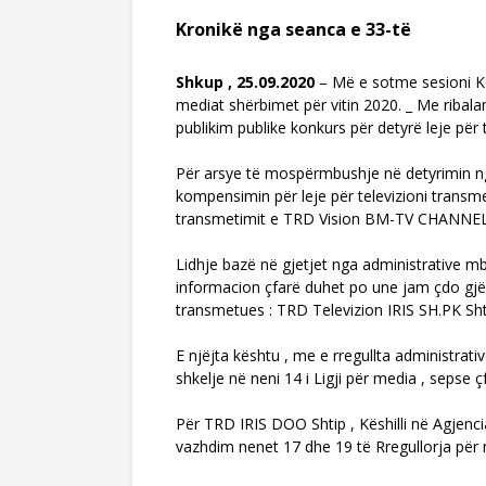
Kronikë nga seanca e 33-të
Shkup , 25.09.2020
– Më e sotme sesioni Kes
mediat shërbimet për vitin 2020. _ Me ribala
publikim publike konkurs për detyrë leje për t
Për arsye të mospërmbushje në detyrimin nga
kompensimin për leje për televizioni transmeti
transmetimit e TRD Vision BM-TV CHANNEL
Lidhje bazë në gjetjet nga administrative mb
informacion çfarë duhet po une jam çdo gjë b
transmetues : TRD Televizion IRIS SH.PK S
E njëjta kështu , me e rregullta administ
shkelje në neni 14 i Ligji për media , sepse 
Për TRD IRIS DOO Shtip , Këshilli në Agjenc
vazhdim nenet 17 dhe 19 të Rregullorja për 