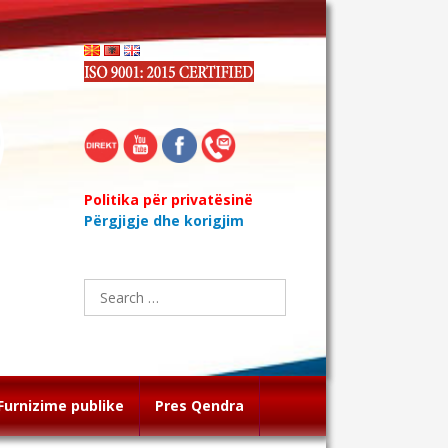
Politika për privatësinë
Përgjigje dhe korigjim
Search
for:
Furnizime publike
Pres Qendra