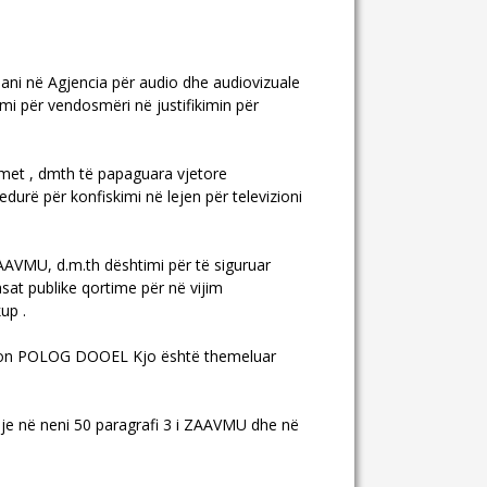
plani në Agjencia për audio dhe audiovizuale
mi për vendosmëri në justifikimin për
imet , dmth të papaguara vjetore
cedurë për konfiskimi në lejen për televizioni
ZAAVMU, d.m.th dështimi për të siguruar
sat publike qortime për në vijim
up .
vizion POLOG DOOEL Kjo është themeluar
lje në neni 50 paragrafi 3 i ZAAVMU dhe në