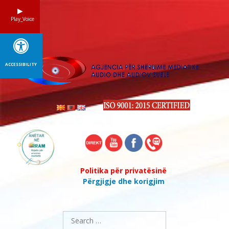
Skip
to
Play_Voice
content
ACCESSIBILITY
Politika për privatësinë
Përgjigje dhe korigjim
Search
for: