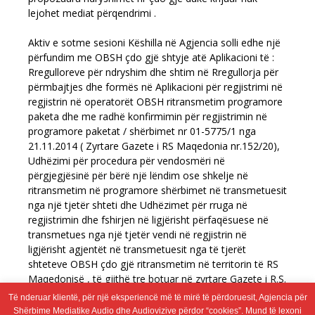
lejohet mediat përqendrimi .
Aktiv e sotme sesioni Këshilla në Agjencia solli edhe një
përfundim me OBSH çdo gjë shtyje atë Aplikacioni të :
Rregulloreve për ndryshim dhe shtim në Rregullorja për
përmbajtjes dhe formës në Aplikacioni për regjistrimi në
regjistrin në operatorët OBSH ritransmetim programore
paketa dhe me radhë konfirmimin për regjistrimin në
programore paketat / shërbimet nr 01-5775/1 nga
21.11.2014 ( Zyrtare Gazete i RS Maqedonia nr.152/20),
Udhëzimi për procedura për vendosmëri në
përgjegjësinë për bërë një lëndim ose shkelje në
ritransmetim në programore shërbimet në transmetuesit
nga një tjetër shteti dhe Udhëzimet për rruga në
regjistrimin dhe fshirjen në ligjërisht përfaqësuese në
transmetues nga një tjetër vendi në regjistrin në
ligjërisht agjentët në transmetuesit nga të tjerët
shteteve OBSH çdo gjë ritransmetim në territorin të RS
Maqedonisë , të gjithë tre botuar në zyrtare Gazete i R.S.
Maqedonia jo . 152/20, datë 09.06.2020 , në _ Afati i
Të nderuar klientë, për një eksperiencë më të mirë të përdoruesit, Agjencia për
fundit prej 30 ditësh nga dekret në këtë përfundim .
Shërbime Mediatike Audio dhe Audiovizive përdor “cookies”. Mund të lexoni