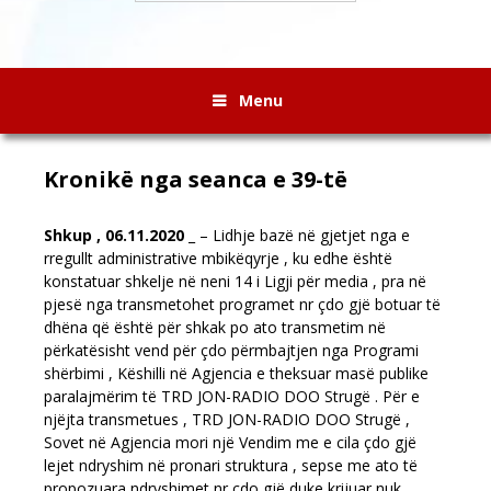
Menu
Kronikë nga seanca e 39-të
Shkup , 06.11.2020
_ – Lidhje bazë në gjetjet nga e
rregullt administrative mbikëqyrje , ku edhe është
konstatuar shkelje në neni 14 i Ligji për media , pra në
pjesë nga transmetohet programet nr çdo gjë botuar të
dhëna që është për shkak po ato transmetim në
përkatësisht vend për çdo përmbajtjen nga Programi
shërbimi , Këshilli në Agjencia e theksuar masë publike
paralajmërim të TRD JON-RADIO DOO Strugë . Për e
njëjta transmetues , TRD JON-RADIO DOO Strugë ,
Sovet në Agjencia mori një Vendim me e cila çdo gjë
lejet ndryshim në pronari struktura , sepse me ato të
propozuara ndryshimet nr çdo gjë duke krijuar nuk