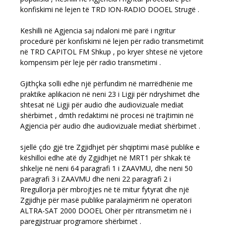
konfiskimi në lejen të TRD ION-RADIO DOOEL Strugë .
Keshilli në Agjencia saj ndaloni më parë i ngritur
procedurë për konfiskimi në lejen për radio transmetimit
në TRD CAPITOL FM Shkup , po kryer shtesë në vjetore
kompensim për leje për radio transmetimi .
Gjithçka solli edhe një përfundim në marrëdhënie me
praktike aplikacion në neni 23 i Ligji për ndryshimet dhe
shtesat në Ligji për audio dhe audiovizuale mediat
shërbimet , dmth redaktimi në procesi në trajtimin në
Agjencia për audio dhe audiovizuale mediat shërbimet .
sjellë çdo gjë tre Zgjidhjet për shqiptimi masë publike e
këshilloi edhe atë dy Zgjidhjet në MRT1 për shkak të
shkelje në neni 64 paragrafi 1 i ZAAVMU, dhe neni 50
paragrafi 3 i ZAAVMU dhe neni 22 paragrafi 2 i
Rregullorja për mbrojtjes në të mitur fytyrat dhe një
Zgjidhje për masë publike paralajmërim në operatori
ALTRA-SAT 2000 DOOEL Ohër për ritransmetim në i
paregjistruar programore shërbimet .