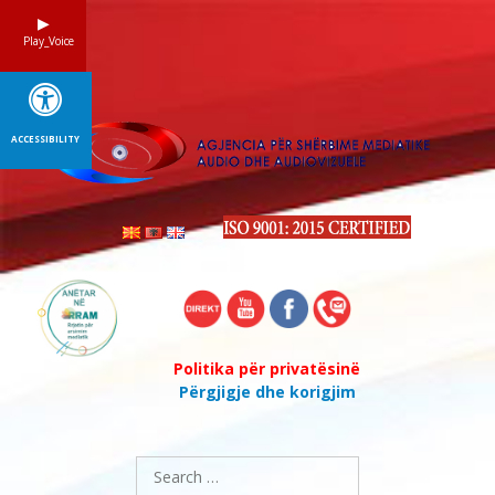
Skip
to
Play_Voice
content
ACCESSIBILITY
Politika për privatësinë
Përgjigje dhe korigjim
Search
for: