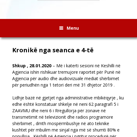
Menu
Kronikë nga seanca e 4-të
Shkup , 28.01.2020
– Më i katerti sesioni në Keshilli në
Agjencia ishin rishikuar tremujore raportet për Punë në
Agjencia për audio dhe audiovizuale mediat shërbimet
për periudhën nga 1 tetori deri më 31 dhjetor 2019 .
Lidhje bazë në gjetjet nga administrative mbikëqyrje , ku
edhe është konstatuar shkelje në neni 62 paragrafi 5 i
ZAAVMU dhe neni 6 i Rregullorja për zonave në
transmetimit në televizionit dhe radios programore
shërbimet , dmth mospërmbushje në ato teknike
kushtet për mbulim me sinjal nga më së shumti 80% e
popullsia , Këshilli në Agjencia i ngritur procedurë për