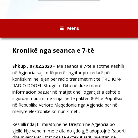
Menu
Kronikë nga seanca e 7-të
Shkup , 07.02.2020
– Më seanca e 7-të e sotme Keshilli
në Agjencia saj i ndërprerë i ngritur procedurë për
konfiskimi në lejen për radio transmetimit të TRD ION-
RADIO DOOEL Strugë te Dita në duke marrë
informacion bazuar në matjet dhe llogaritjet a është e
siguruar mbulim me sinjal në të paktën 80% e Popullsia
në Republika Veriore Maqedonia nga Agjencia për në
mënyrë elektronike komunikimet .
Keshilli ndaj tij miratojnë në Drejtori në Agjencia po
sjellë Një vendim me e cila do çdo gjë adoptojnë Raporti
dhe Inventarët listat nga të ekzekutuarit inventari në