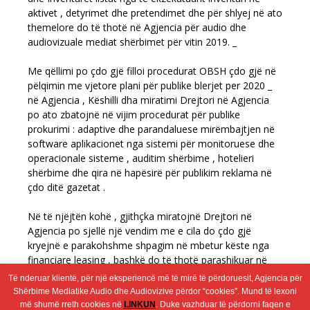
aktivet , detyrimet dhe pretendimet dhe për shlyej në ato
themelore do të thotë në Agjencia për audio dhe
audiovizuale mediat shërbimet për vitin 2019. _
Me qëllimi po çdo gjë filloi procedurat OBSH çdo gjë në
pëlqimin me vjetore plani për publike blerjet per 2020 _
në Agjencia , Këshilli dha miratimi Drejtori në Agjencia
po ato zbatojnë në vijim procedurat për publike
prokurimi : adaptive dhe parandaluese mirëmbajtjen në
software aplikacionet nga sistemi për monitoruese dhe
operacionale sisteme , auditim shërbime , hotelieri
shërbime dhe qira në hapësirë për publikim reklama në
çdo ditë gazetat .
Në të njëjtën kohë , gjithçka miratojnë Drejtori në
Agjencia po sjellë një vendim me e cila do çdo gjë
kryejnë e parakohshme shpagim në mbetur këste nga
financiare leasing , bashkë do të thotë parashikuar në
Ajo financiare plani per 2020 _ në Agjencia për audio dhe
Të nderuar klientë, për një eksperiencë më të mirë të përdoruesit, Agjencia për
audiovizuale mediat shërbimet .
Shërbime Mediatike Audio dhe Audiovizive përdor “cookies”. Mund të lexoni
më shumë rreth cookies në
LINKUN
. Duke vazhduar të përdorni faqen e