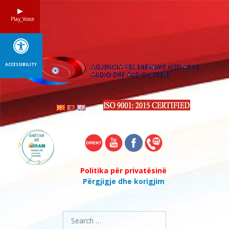
Skip
to
Play_Voice
content
ACCESSIBILITY
Politika për privatësinë
Përgjigje dhe korigjim
Search
for: