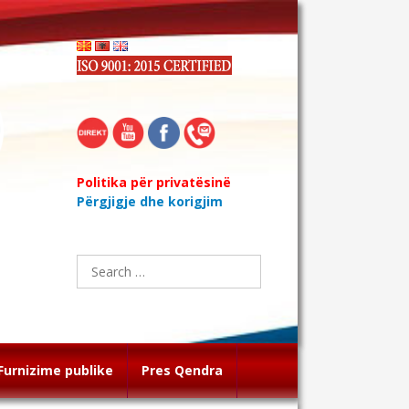
Politika për privatësinë
Përgjigje dhe korigjim
Search
for:
Furnizime publike
Pres Qendra