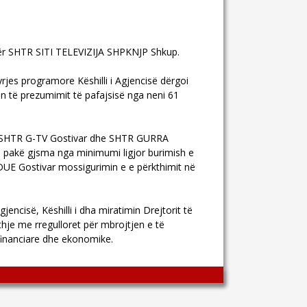
ve për SHTR SITI TELEVIZIJA SHPKNJP Shkup.
es programore Këshilli i Agjencisë dërgoi
të prezumimit të pafajsisë nga neni 61
ar, SHTR G-TV Gostivar dhe SHTR GURRA
pakë gjsma nga minimumi ligjor burimish e
DUE Gostivar mossigurimin e e përkthimit në
encisë, Këshilli i dha miratimin Drejtorit të
thje me rregulloret për mbrojtjen e të
financiare dhe ekonomike.
Wingaga
provides
unique