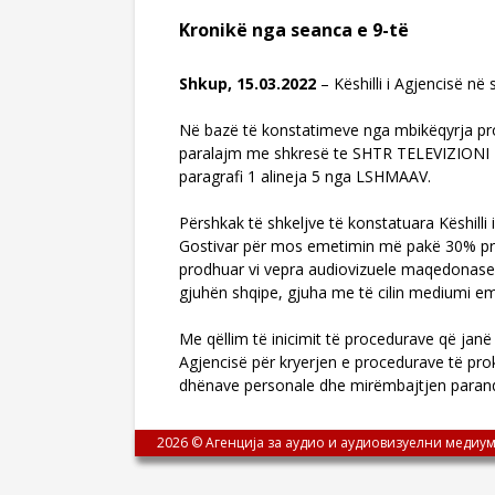
Kronikë nga seanca e 9-të
Shkup, 15.03.2022
– Këshilli i Agjencisë në
Në bazë të konstatimeve nga mbikëqyrja pro
paralajm me shkresë te SHTR TELEVIZIONI M
paragrafi 1 alineja 5 nga LSHMAAV.
Përshkak të shkeljve të konstatuara Këshil
Gostivar për mos emetimin më pakë 30% pro
prodhuar vi vepra audiovizuele maqedonase,
gjuhën shqipe, gjuha me të cilin mediumi e
Me qëllim të inicimit të procedurave që janë 
Agjencisë për kryerjen e procedurave të prok
dhënave personale dhe mirëmbajtjen parandal
2026 © Агенција за аудио и аудиовизуелни медиум