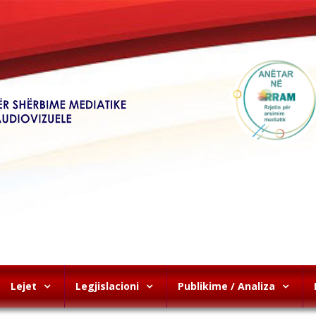
Lejet
Legjislacioni
Publikime / Analiza