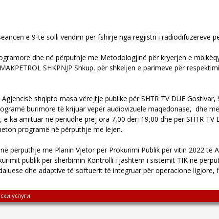
 seancën e 9-të solli vendim për fshirje nga regjistri i radiodifuzerë
gramore dhe në përputhje me Metodologjinë për kryerjen e mbikëqyrj
AKPETROL SHKPNJP Shkup, për shkeljen e parimeve për respektimin 
li i Agjencisë shqipto masa vërejtje publike për SHTR TV DUE Gostiv
gramë burimore të krijuar vepër audiovizuele maqedonase, dhe më 
 e ka amituar në periudhë prej ora 7,00 deri 19,00 dhe për SHTR TV 
meton programë në përputhje me lejen.
në përputhje me Planin Vjetor për Prokurimi Publik për vitin 2022 të Agj
urimit publik për shërbimin Kontrolli i jashtëm i sistemit TIK në përpu
uese dhe adaptive të softuerit të integruar për operacione ligjore, 
ски услуги