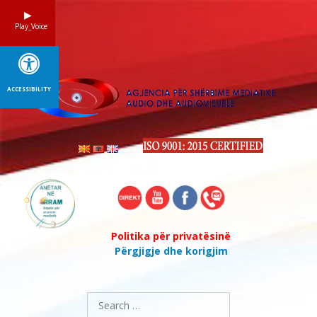
Skip
to
Play_Voice
content
ACCESSIBILITY
Politika për privatësinë
Përgjigje dhe korigjim
Search
for: