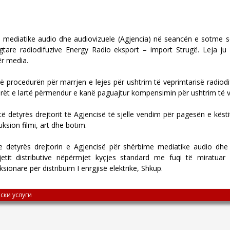
mediatike audio dhe audiovizuele (Agjencia) në seancën e sotme so
regtare radiodifuzive Energy Radio eksport – import Strugë. Leja 
ër media.
së procedurën për marrjen e lejes për ushtrim të veprimtarisë radiod
rët e lartë përmendur e kanë paguajtur kompensimin për ushtrim të ve
 të detyrës drejtorit të Agjencisë të sjelle vendim për pagesën e këstit
ksion filmi, art dhe botim.
n e detyrës drejtorin e Agjencisë për shërbime mediatike audio dh
rjetit distributive nëpërmjet kyçjes standard me fuqi të mirat
sionare për distribuim I enrgjisë elektrike, Shkup.
ски услуги