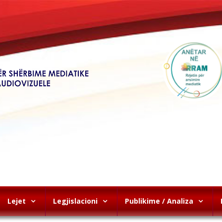
Lejet
Legjislacioni
Publikime / Analiza