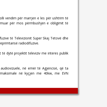
lli vendim për marrjen e les për ushtrim të
ju muar për mos përmbushjen e obligimit të
ifuzive të Televizionit Super Skaj Tetovë dhe
primtarisë radiodifuzive.
 të dytë projektit televiziv me interes publik
e audiovizuele, në emër të Agjencisë, që ta
uar maksimale në kyçjen me 40kw, me EVN
Wingaga
provides
unique
content