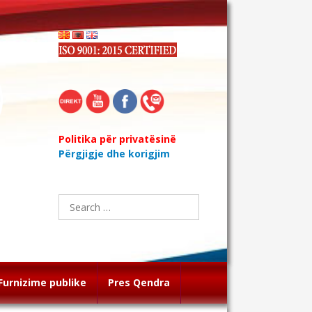
Politika për privatësinë
Përgjigje dhe korigjim
Search
for:
Furnizime publike
Pres Qendra