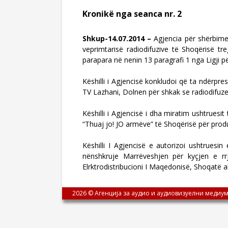
Kronikë nga seanca nr. 2
Shkup-14.07.2014 –
Agjencia për shërbime 
veprimtarisë radiodifuzive të Shoqërisë t
parapara në nenin 13 paragrafi 1 nga Ligji p
Këshilli i Agjencisë konkludoi që ta ndërpre
TV Lazhani, Dolnen për shkak se radiodifuze
Këshilli i Agjencisë i dha miratim ushtruesit
“Thuaj jo! JO armëve” të Shoqërisë për produ
Këshilli I Agjencisë e autorizoi ushtruesi
nënshkruje Marrëveshjen për kyçjen e r
Elrktrodistribucioni I Maqedonisë, Shoqatë ak
2026 © Агенција за аудио и аудиовизуелни медиум