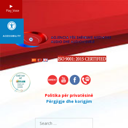
Skip
to
Play_Voice
content
ACCESSIBILITY
Politika për privatësinë
Përgjigje dhe korigjim
Search
for: