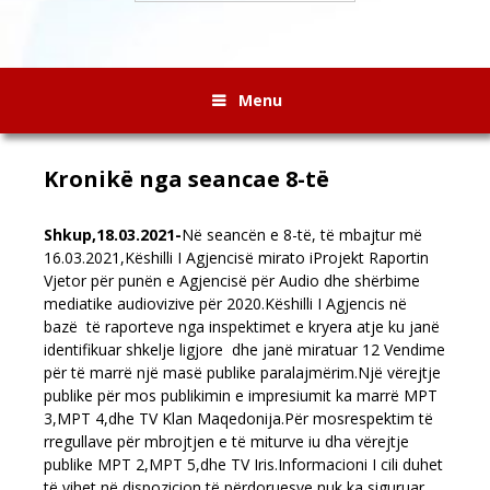
Menu
Kronikë nga seancae 8-të
Shkup,18.03.2021-
Në seancën e 8-të, të mbajtur më
16.03.2021,Këshilli I Agjencisë mirato iProjekt Raportin
Vjetor për punën e Agjencisë për Audio dhe shërbime
mediatike audiovizive për 2020.Këshilli I Agjencis në
bazë të raporteve nga inspektimet e kryera atje ku janë
identifikuar shkelje ligjore dhe janë miratuar 12 Vendime
për të marrë një masë publike paralajmërim.Një vërejtje
publike për mos publikimin e impresiumit ka marrë MPT
3,MPT 4,dhe TV Klan Maqedonija.Për mosrespektim të
rregullave për mbrojtjen e të miturve iu dha vërejtje
publike MPT 2,MPT 5,dhe TV Iris.Informacioni I cili duhet
të vihet në dispozicion të përdoruesve nuk ka siguruar