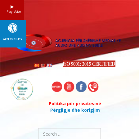
Skip
to
Play_Voice
content
ACCESSIBILITY
Politika për privatësinë
Përgjigje dhe korigjim
Search
for: