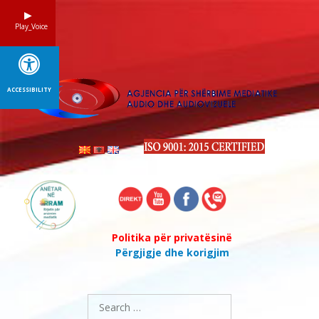
Skip
to
Play_Voice
content
ACCESSIBILITY
Politika për privatësinë
Përgjigje dhe korigjim
Search
for: