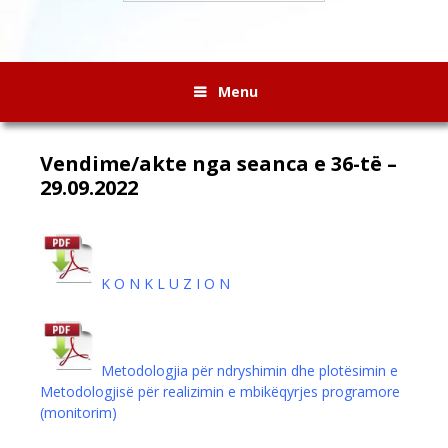
Menu
Vendime/akte nga seanca e 36-të –
29.09.2022
K O N K L U Z I O N
Metodologjia për ndryshimin dhe plotësimin e
Metodologjisë për realizimin e mbikëqyrjes programore
(monitorim)