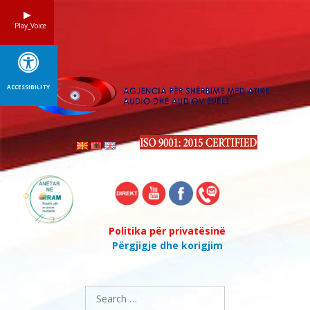
Skip
to
Play_Voice
content
ACCESSIBILITY
Politika për privatësinë
Përgjigje dhe korigjim
Search
for: