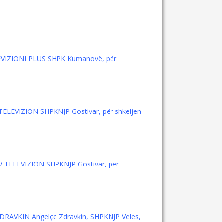
ТЕLEVIZIONI PLUS SHPK Kumanovë, për
V ТЕLEVIZION SHPKNJP Gostivar, për shkeljen
-ТV ТЕLEVIZION SHPKNJP Gostivar, për
 ZDRAVKIN Angelçe Zdravkin, SHPKNJP Veles,