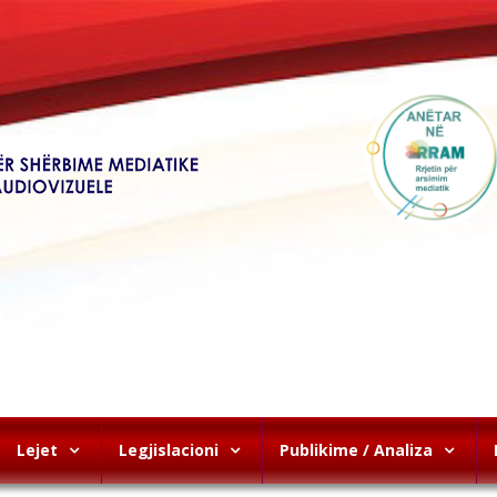
Lejet
Legjislacioni
Publikime / Analiza