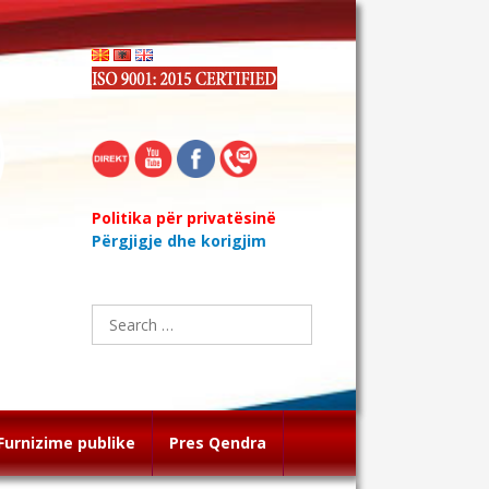
Politika për privatësinë
Përgjigje dhe korigjim
Search
for:
Furnizime publike
Pres Qendra