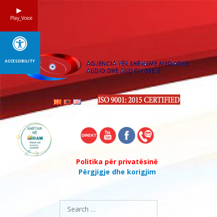
Skip
to
Play_Voice
content
ACCESSIBILITY
Politika për privatësinë
Përgjigje dhe korigjim
Search
for: