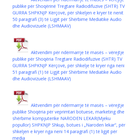
publike për Shoqërinë Tregtare Radiodifuzive (SHTR) ТV
GURRA SHPKNJP Kërçovë, për shkeljen e kryer të nenit
50 paragrafi (3) të Ligjit për Shërbime Mediatike Audio
dhe Audiovizuele (LSHMAAV)
Aktvendim për ndërmarrje të masës – vërejtje
publike për Shoqëria Tregtare Radiodifuzive (SHTR) ТV
GURRA SHPKNJP Kërçovë, për shkelje të kryer nga neni
51 paragrafi (1) të Ligjit për Shërbime Mediatike Audio
dhe Audiovizuele (LSHMAAV)
Aktvendim për ndërmarrje të masës – vërejtje
publike Shoqëria për veprimtari botuese, marketing dhe
shërbime kompjuterike NARODEN LEKAR(Mjeku
popullor) SHPKNJP Shkup, botues i „Naroden lekar“, për
shkeljen e kryer nga neni 14 paragrafi (1) të ligjit për
media