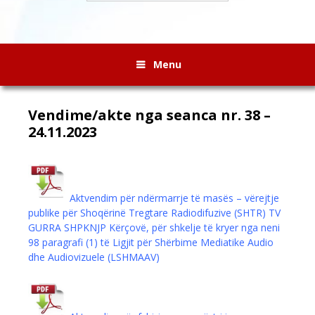
Menu
Vendime/akte nga seanca nr. 38 –
24.11.2023
Aktvendim për ndërmarrje të masës – vërejtje
publike për Shoqërinë Tregtare Radiodifuzive (SHTR) ТV
GURRA SHPKNJP Kërçovë, për shkelje të kryer nga neni
98 paragrafi (1) të Ligjit për Shërbime Mediatike Audio
dhe Audiovizuele (LSHMAAV)