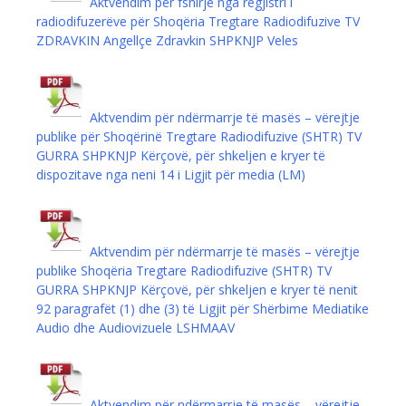
Aktvendim për fshirje nga regjistri i
radiodifuzerëve për Shoqëria Tregtare Radiodifuzive TV
ZDRAVKIN Angellçe Zdravkin SHPKNJP Veles
Aktvendim për ndërmarrje të masës – vërejtje
publike për Shoqërinë Tregtare Radiodifuzive (SHTR) ТV
GURRA SHPKNJP Kërçovë, për shkeljen e kryer të
dispozitave nga neni 14 i Ligjit për media (LМ)
Aktvendim për ndërmarrje të masës – vërejtje
publike Shoqëria Tregtare Radiodifuzive (SHTR) TV
GURRA SHPKNJP Kërçovë, për shkeljen e kryer të nenit
92 paragrafët (1) dhe (3) të Ligjit për Shërbime Mediatike
Audio dhe Audiovizuele LSHMAAV
Aktvendim për ndërmarrje të masës – vërejtje