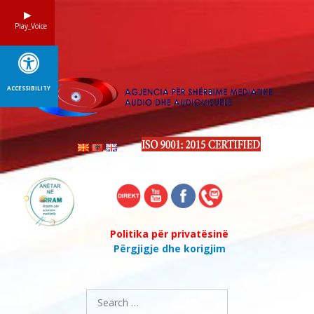
Skip
to
Play_Voice
content
ACCESSIBILITY
Politika për privatësinë
Përgjigje dhe korigjim
Search
for: