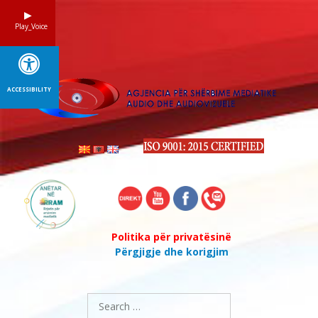
Skip
to
Play_Voice
content
ACCESSIBILITY
Politika për privatësinë
Përgjigje dhe korigjim
Search
for: