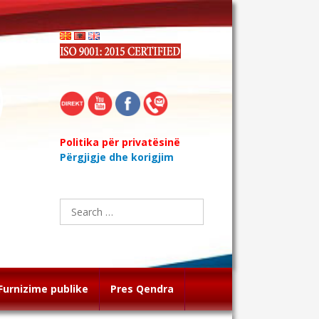
Politika për privatësinë
Përgjigje dhe korigjim
Search
for:
Furnizime publike
Pres Qendra