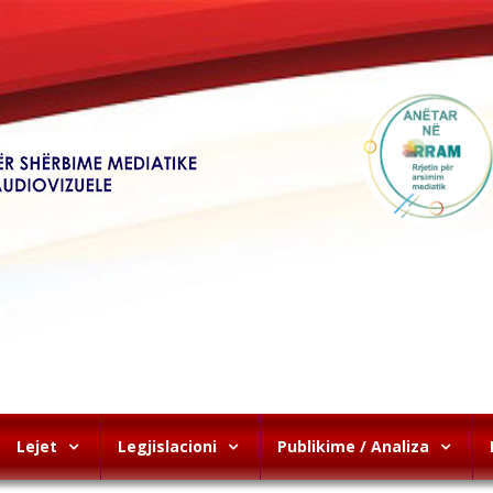
Lejet
Legjislacioni
Publikime / Analiza