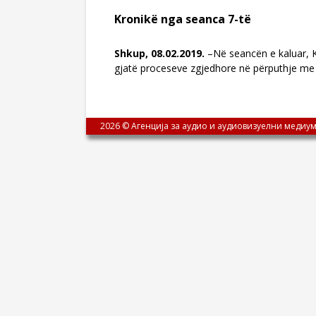
Kronikë nga seanca 7-të
Shkup, 08.02.2019.
–Në seancën e kaluar, Kë
gjatë proceseve zgjedhore në përputhje me 
2026 © Агенција за аудио и аудиовизуелни медиум