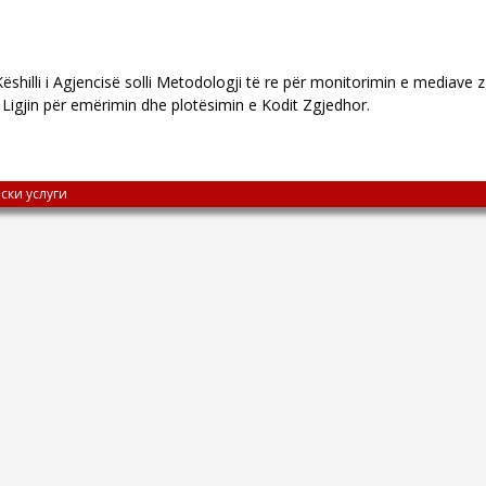
shilli i Agjencisë solli Metodologji të re për monitorimin e mediave 
Ligjin për emërimin dhe plotësimin e Kodit Zgjedhor.
ски услуги