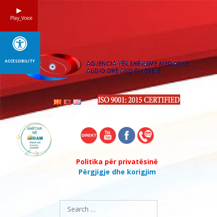
Skip
to
Play_Voice
content
ACCESSIBILITY
Politika për privatësinë
Përgjigje dhe korigjim
Search
for: