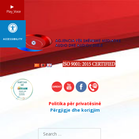
Skip
to
Play_Voice
content
ACCESSIBILITY
Politika për privatësinë
Përgjigje dhe korigjim
Search
for: