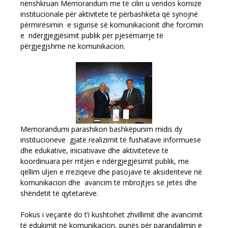
nënshkruan Memorandum me të cilin u vendos kornizë
institucionale për aktivitete të përbashkëta që synojnë
përmirësimin e sigurisë së komunikacionit dhe forcimin
e ndërgjegjësimit publik për pjesëmarrje të
përgjegjshme në komunikacion
.
Memorandumi parashikon bashkëpunim midis dy
institucioneve gjatë realizimit të fushatave informuese
dhe edukative, iniciativave dhe aktiviteteve të
koordinuara për rritjen e ndërgjegjësimit publik, me
qëllim uljen e rreziqeve dhe pasojave të aksidenteve në
komunikacion dhe avancim të mbrojtjes së jetës dhe
shëndetit të qytetarëve.
Fokus i veçantë do t’i kushtohet zhvillimit dhe avancimit
të edukimit në komunikacion, punës për parandalimin e