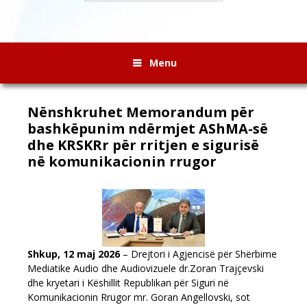
Menu
Nënshkruhet Memorandum për
bashkëpunim ndërmjet AShMA-së
dhe KRSKRr për rritjen e sigurisë
në komunikacionin rrugor
Shkup
, 12
maj
2026
– Drejtori i Agjencisë për Shërbime
Mediatike Audio dhe Audiovizuele dr.Zoran Trajçevski
dhe kryetari i Këshillit Republikan për Siguri në
Komunikacionin Rrugor mr. Goran Angellovski, sot