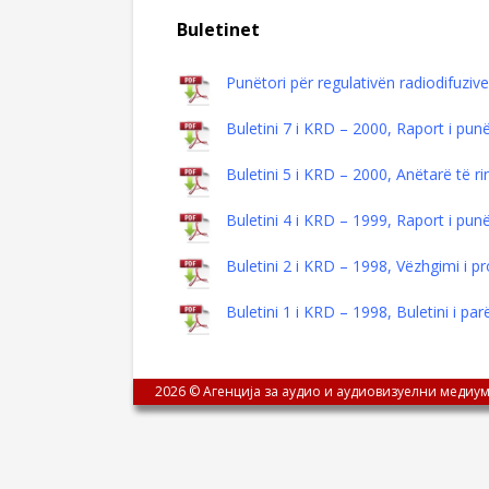
Buletinet
Punëtori për regulativën radiodifuziv
Buletini 7 i KRD – 2000, Raport i pu
Buletini 5 i KRD – 2000, Anëtarë të 
Buletini 4 i KRD – 1999, Raport i p
Buletini 2 i KRD – 1998, Vëzhgimi i
Buletini 1 i KRD – 1998, Buletini i p
2026 © Агенција за аудио и аудиовизуелни медиум