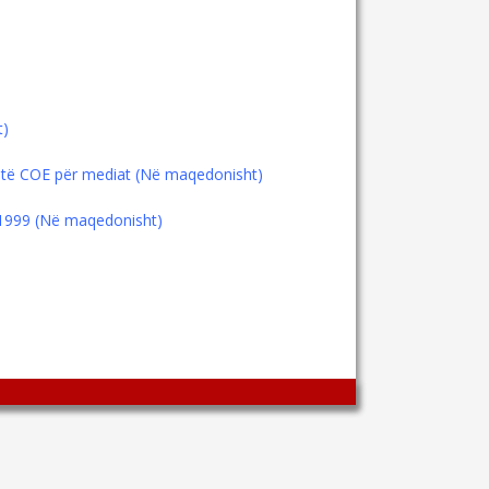
t)
he të COE për mediat (Në maqedonisht)
 1999 (Në maqedonisht)
Wingaga
provides
unique
content
and