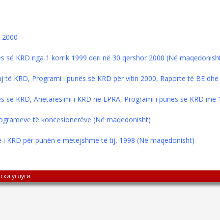
e 2000
nës së KRD nga 1 korrik 1999 deri në 30 qershor 2000 (Në maqedonish
rinj të KRD, Programi i punës së KRD për vitin 2000, Raporte të BE d
unës së KRD, Anëtarësimi i KRD në EPRA, Programi i punës së KRD më
 programeve të koncesionerëve (Në maqedonisht)
arë i KRD për punën e mëtejshme të tij, 1998 (Në maqedonisht)
ски услуги