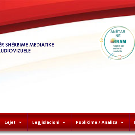
Lejet
Legjislacioni
Publikime / Analiza