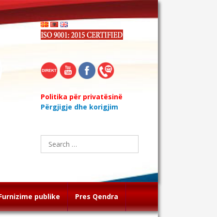
Politika për privatësinë
Përgjigje dhe korigjim
Search
for:
Furnizime publike
Pres Qendra