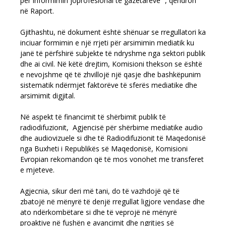
për informimin joprofesional të gazetarëve ”, qëndron
në Raport.
Gjithashtu, në dokument është shënuar se rregullatori ka
inciuar formimin e një rrjeti për arsimimin mediatik ku
janë të përfshirë subjekte të ndryshme nga sektori publik
dhe ai civil. Në këtë drejtim, Komisioni thekson se është
e nevojshme që të zhvillojë një qasje dhe bashkëpunim
sistematik ndërmjet faktorëve të sferës mediatike dhe
arsimimit digjital.
Në aspekt të financimit të shërbimit publik të
radiodifuzionit, Agjencisë për shërbime mediatike audio
dhe audiovizuele si dhe të Radiodifuzionit të Maqedonisë
nga Buxheti i Republikës së Maqedonisë, Komisioni
Evropian rekomandon që të mos vonohet me transferet
e mjeteve.
Agjecnia, sikur deri më tani, do të vazhdojë që të
zbatojë në mënyrë të denjë rregullat ligjore vendase dhe
ato ndërkombëtare si dhe të veprojë në mënyrë
proaktive në fushën e avancimit dhe ngritjes së