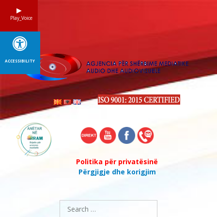
Skip
to
Play_Voice
content
ACCESSIBILITY
Politika për privatësinë
Përgjigje dhe korigjim
Search
for: