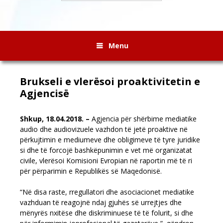
Menu
Brukseli e vlerësoi proaktivitetin e
Agjencisë
Shkup,
18
.0
4
.2018. –
Agjencia për shërbime mediatike
audio dhe audiovizuele vazhdon të jetë proaktive në
përkujtimin e mediumeve dhe obligimeve të tyre juridike
si dhe të forcojë bashkëpunimin e vet më organizatat
civile, vlerësoi Komisioni Evropian në raportin më të ri
për përparimin e Republikës së Maqedonisë
.
“Në disa raste, rregullatori dhe asociacionet mediatike
vazhduan të reagojnë ndaj gjuhës së urrejtjes dhe
mënyrës nxitëse dhe diskriminuese të të folurit, si dhe